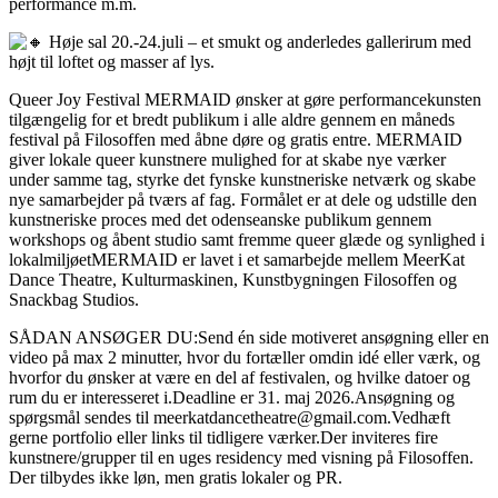
performance m.m.
Høje sal 20.-24.juli – et smukt og anderledes gallerirum med
højt til loftet og masser af lys.
Queer Joy Festival MERMAID ønsker at gøre performancekunsten
tilgængelig for et bredt publikum i alle aldre gennem en måneds
festival på Filosoffen med åbne døre og gratis entre. MERMAID
giver lokale queer kunstnere mulighed for at skabe nye værker
under samme tag, styrke det fynske kunstneriske netværk og skabe
nye samarbejder på tværs af fag. Formålet er at dele og udstille den
kunstneriske proces med det odenseanske publikum gennem
workshops og åbent studio samt fremme queer glæde og synlighed i
lokalmiljøetMERMAID er lavet i et samarbejde mellem MeerKat
Dance Theatre, Kulturmaskinen, Kunstbygningen Filosoffen og
Snackbag Studios.
SÅDAN ANSØGER DU:Send én side motiveret ansøgning eller en
video på max 2 minutter, hvor du fortæller omdin idé eller værk, og
hvorfor du ønsker at være en del af festivalen, og hvilke datoer og
rum du er interesseret i.Deadline er 31. maj 2026.Ansøgning og
spørgsmål sendes til meerkatdancetheatre@gmail.com.Vedhæft
gerne portfolio eller links til tidligere værker.Der inviteres fire
kunstnere/grupper til en uges residency med visning på Filosoffen.
Der tilbydes ikke løn, men gratis lokaler og PR.