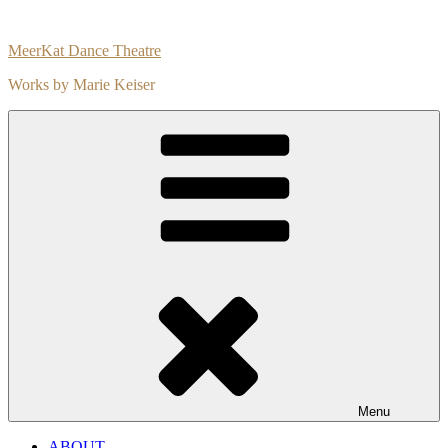
Skip
to
MeerKat Dance Theatre
content
Works by Marie Keiser
Menu
ABOUT